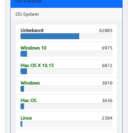
OS-Statistik
OS-System
Unbekannt
62885
Windows 10
6975
Mac OS X 10.15
6872
Windows
3810
Mac OS
3636
Linux
2384