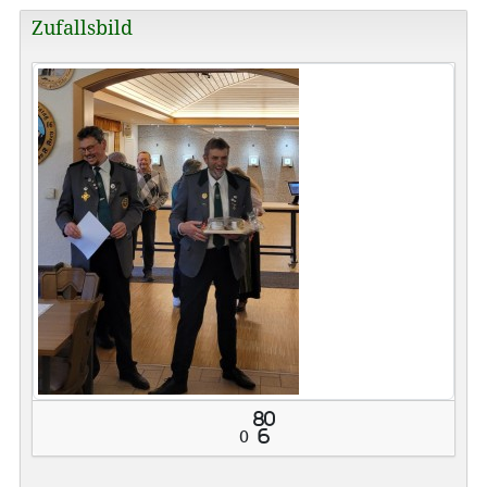
Zufallsbild
80
0
6