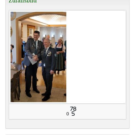
Zufallsbild
78
0
5