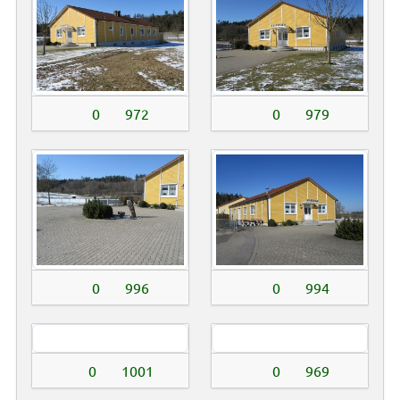
0
972
0
979
0
996
0
994
0
1001
0
969