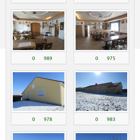
0
989
0
975
0
978
0
983